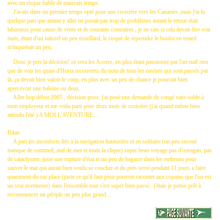
avec un risque faible de mauvais temps.
J'avais dans un premier temps opté pour une croisière vers les Canaries ,mais j'ai lu
quelque part que autant y aller ne posait pas trop de problèmes autant le retour était
laborieux pour cause de vents et de courants contraires , je ne sais si cela devait être vrai
mais, étant d'un naturel un peu trouillard, le risque de reprendre le boulot en retard
m'inquiétait un peu.
Donc je pris la décision! ce sera les Acores, en plus étant passionné par l'art naïf rien
que de voir les quais d'Horta recouverts du nom de tous les navires qui sont passés par
là,
ça
devait bien valoir le coup, en plus avec un peu de chance je pourrait bien
apercevoir une baleine ou deux.
Aller hop début 2005 , décision prise, j'ai posé une demande de congé sans solde à
mon employeur et me voila parti pour deux mois de croisière (j'ai quand même bien
attendu l'été ) A MOI L'AVENTURE....
Bilan
A part les inconforts liés à la navigation hauturière et en solitaire (un peu secoué
manque de sommeil, mal de mer et toute la clique) super beau voyage pas d'ouragan, pas
de cataclysme, juste une rupture d'étai et un peu de bagarre dans les embruns pour
sauver le mat qui aurait bien voulu se coucher et du prés serré pendant 11 jours a faire
quasiment du sur place (juste ce qu'il faut pour pouvoir raconter aux copains que l'on est
un vrai aventurier) dans l'ensemble tout s'est super bien passé, j'étais je pense prêt à
recommencer un périple un peu plus grand....