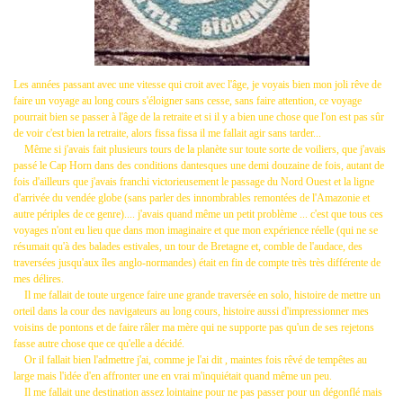
Les années passant avec une vitesse qui croit avec l'âge, je voyais bien mon joli rêve de
faire un voyage au long cours s'éloigner sans cesse, sans faire attention, ce voyage
pourrait bien se passer à l'âge de la retraite et si il y a bien une chose que l'on est pas sûr
de voir c'est bien la retraite, alors fissa fissa il me fallait agir sans tarder...
Même si j'avais fait plusieurs tours de la planète sur toute sorte de voiliers, que j'avais
passé le Cap Horn dans des conditions dantesques une demi douzaine de fois, autant de
fois d'ailleurs que j'avais franchi victorieusement le passage du Nord Ouest et la ligne
d'arrivée du vendée globe (sans parler des innombrables remontées de l'Amazonie et
autre périples de ce genre).... j'avais quand même un petit problème ... c'est que tous ces
voyages n'ont eu lieu que dans mon imaginaire et que mon expérience réelle (qui ne se
résumait qu'à des balades estivales, un tour de Bretagne et, comble de l'audace, des
traversées jusqu'aux îles anglo-normandes) était en fin de compte très très différente de
mes délires.
Il me fallait de toute urgence faire une grande traversée en solo, histoire de mettre un
orteil dans la cour des navigateurs au long cours, histoire aussi d'impressionner mes
voisins de pontons et de faire râler ma mère qui ne supporte pas qu'un de ses rejetons
fasse autre chose que ce qu'elle a décidé.
Or il fallait bien l'admettre j'ai, comme je l'ai dit , maintes fois rêvé de tempêtes au
large mais l'idée d'en affronter une en vrai m'inquiétait quand même un peu.
Il me fallait une destination assez lointaine pour ne pas passer pour un dégonflé mais